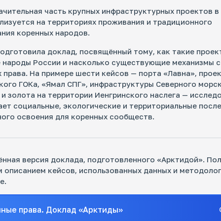
ачительная часть крупных инфраструктурных проектов в
лизуется на территориях проживания и традиционного
ния коренных народов.
ниторинг инфраструктурных проектов
одготовила доклад, посвящённый тому, как такие проек
ссийской Арктики
е народы России и насколько существующие механизмы 
 крупные корпорации и государство влияют на
 права. На примере шести кейсов — порта «Лавна», прое
систему и жизнь коренных народов
кого ГОКа, «Ямал СПГ», инфраструктуры Северного морск
 и золота на территории Иенгринского наслега — исслед
ет социальные, экологические и территориальные посл
ого освоения для коренных сообществ.
ючевые стейкхолдеры российской
ктической политики
нная версия доклада, подготовленного «Арктидой». По
 описанием кейсов, использованных данных и методоло
 принимает решения о развитии региона на самом
е? Проект помогает понять, кто и как влияет на
е.
сийскую арктическую повестку сегодня, и делает
цессы в регионе прозрачнее и понятнее.
ные права. Доклад «Арктиды»