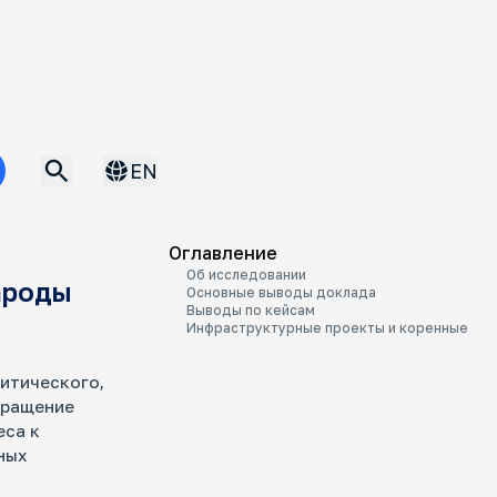
Опубликовано 16.06.2026
ВА
EN
Оглавление
Об исследовании
ароды
Основные выводы доклада
Выводы по кейсам
Инфраструктурные проекты и коренные
итического,
кращение
еса к
ных