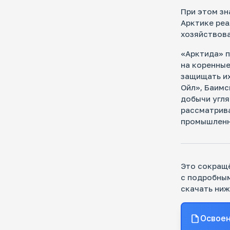
При этом зн
Арктике реа
хозяйствова
Мо
«Арктида» п
ро
на коренны
Как
защищать их
эко
Ойл», Баимс
добычи угля
рассматрива
промышленн
Кл
ар
Это сокращё
с подробным
Кто
дел
скачать ниж
рос
про
Освоен