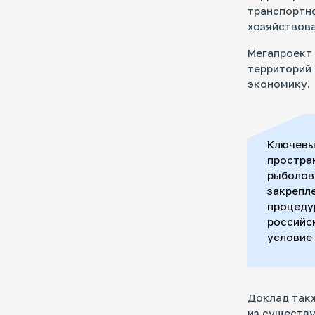
транспортно
хозяйствова
Мегапроект
территорий 
экономику.
Ключевы
простра
рыболов
закрепл
процеду
российс
условие 
Доклад так
из существ