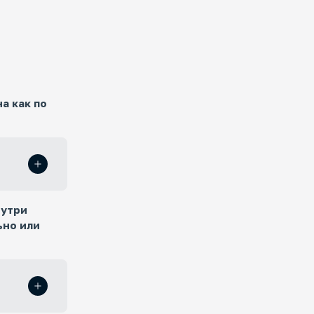
а как по
нутри
ьно или