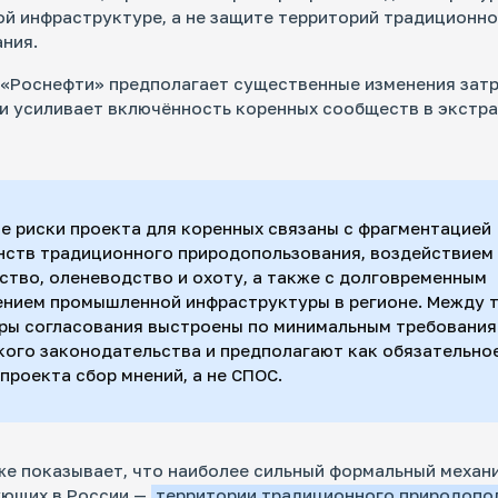
й инфраструктуре, а не защите территорий традиционно
ния.
 «Роснефти» предполагает существенные изменения зат
и усиливает включённость коренных сообществ в экстр
е риски проекта для коренных связаны с фрагментацией
нств традиционного природопользования, воздействием
ство, оленеводство и охоту, а также с долговременным
ением промышленной инфраструктуры в регионе. Между 
ры согласования выстроены по минимальным требовани
кого законодательства и предполагают как обязательно
проекта сбор мнений, а не СПОС.
же показывает, что наиболее сильный формальный механ
ующих в России —
территории традиционного природопо