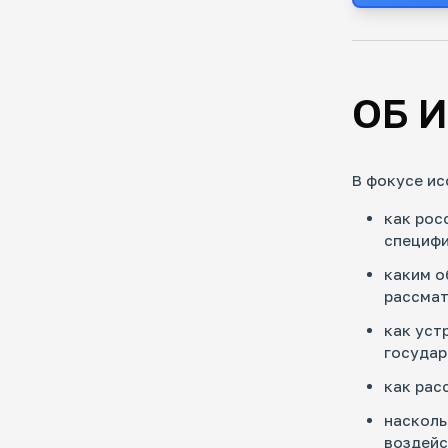
ОБ 
В фокусе ис
как рос
специфи
каким о
рассмат
как уст
государ
как рас
насколь
воздейс