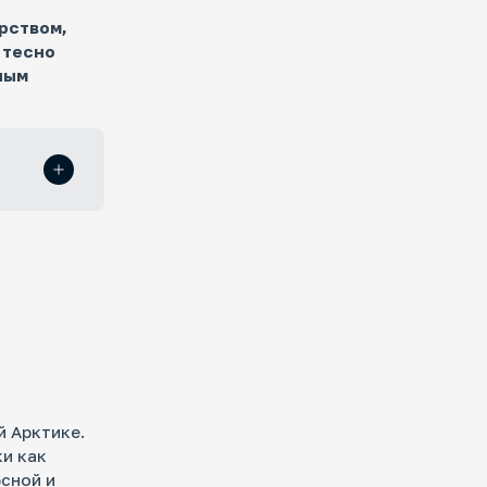
рством,
 тесно
ным
й Арктике.
и как
сной и