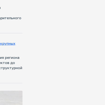
я
арительного
 крупных
ия региона
ектов до
аструктурной