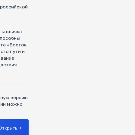
 российской
ты влияют
способны
кта «Восток
ого пути и
ование
едствия
лную версию
гии можно
Открыть