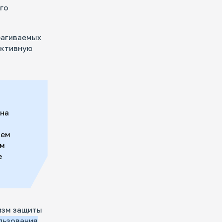
го
рагиваемых
активную
 на
тем
ям
е
изм защиты
льзования