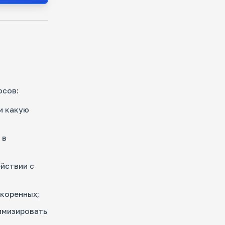
осов:
и какую
 в
йствии с
коренных;
имизировать