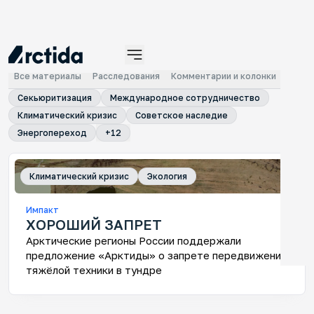
МАТЕРИАЛЫ
Все материалы
Расследования
Комментарии и колонки
Докл
Секьюритизация
Международное сотрудничество
Климатический кризис
Советское наследие
Энергопереход
+
12
Климатический кризис
Экология
Ин
Импакт
Се
ХОРОШИЙ ЗАПРЕТ
Ин
Арктические регионы России поддержали
по
предложение «Арктиды» о запрете передвижения
тяжёлой техники в тундре