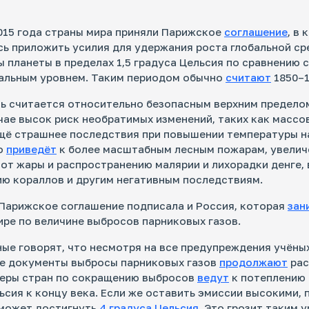
015 года страны мира приняли Парижское
соглашение
, в
ь приложить усилия для удержания роста глобальной ср
 планеты в пределах 1,5 градуса Цельсия по сравнению с
альным уровнем. Таким периодом обычно
считают
1850–1
ь считается относительно безопасным верхним пределом
чае высок риск необратимых изменений, таких как массо
щё страшнее последствия при повышении температуры на
то
приведёт
к более масштабным лесным пожарам, увели
от жары и распространению малярии и лихорадки денге,
ю кораллов и другим негативным последствиям.
 Парижское соглашение подписала и Россия, которая
зан
ире по величине выбросов парниковых газов.
ые говорят, что несмотря на все предупреждения учёны
е документы выбросы парниковых газов
продолжают
рас
еры стран по сокращению выбросов
ведут
к потеплению 
ьсия к концу века. Если же оставить эмиссии высокими,
 может достигнуть
4 градуса Цельсия
. Это грозит таким 