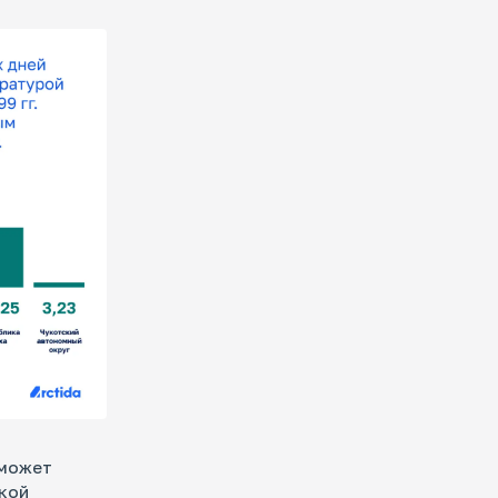
 может
окой