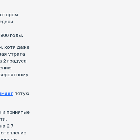
 котором
едней
900 годы.
, хотя даже
вая утрата
 2 градуса
чению
 вероятному
имает
пятую
х и принятые
ти.
на 2,7
 потепление
уровнем