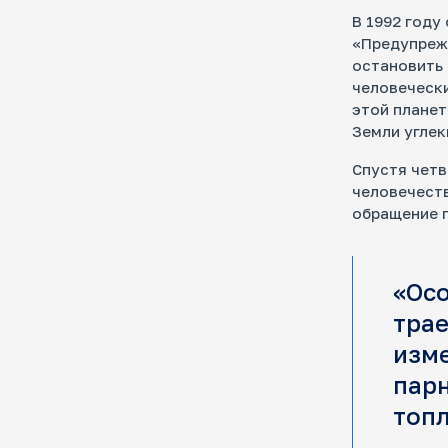
В 1992 году
«Предупрежд
остановить
человечески
этой планет
Земли углек
Спустя четв
человечест
обращение п
«Ос
тра
изме
парн
топл