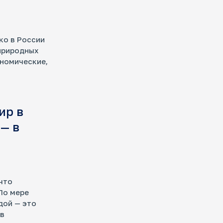
ко в России
природных
ономические,
ир в
 — в
что
По мере
дой — это
 в