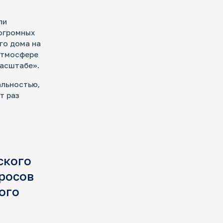
ли
огромных
го дома на
 атмосфере
масштабе».
альностью,
т раз
ского
бросов
ого