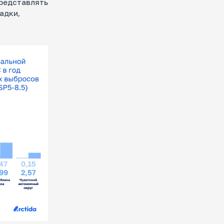
представлять
адки,