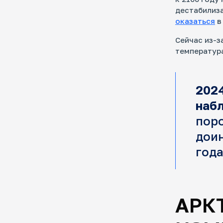
дестабилиза
оказаться
в
Сейчас из-
температура
202
наб
поро
дои
года
АРК