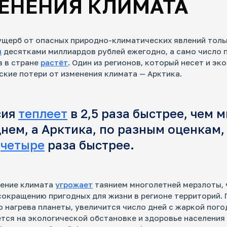
ЕНЕНИЯ КЛИМАТА
щерб от опасных природно-климатических явлений толь
я
десятками миллиардов рублей ежегодно, а само число 
в в стране
растёт
. Один из регионов, который несет и эк
ские потери от изменения климата — Арктика.
сия
теплеет
в 2,5 раза быстрее, чем м
нем, а Арктика, по разным оценкам,
–
четыре
раза быстрее.
нение климата
угрожает
таянием многолетней мерзлоты, 
сокращению пригодных для жизни в регионе территорий. 
 нагрева планеты, увеличится число дней с жаркой пого
тся на экологической обстановке и здоровье населения