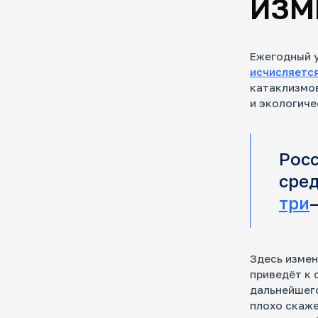
ИЗМ
Ежегодный у
исчисляетс
катаклизмо
и экологиче
Рос
сред
три
Здесь изме
приведёт к 
дальнейшего
плохо скаже