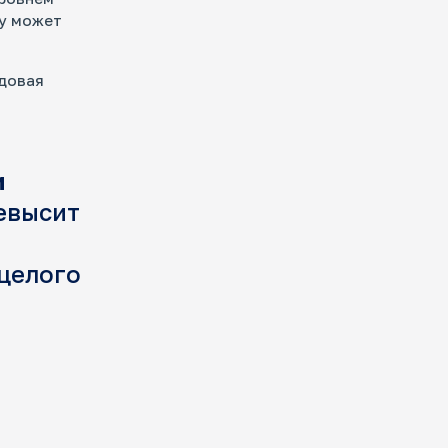
му может
одовая
и
ревысит
целого