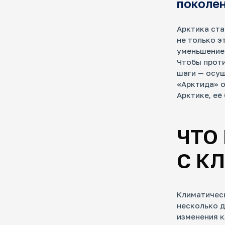
поколе
Арктика ста
не только э
Мо
уменьшение 
ро
Чтобы проти
Как
шаги — осущ
эко
«Арктида» о
Арктике, её
ЧТО
Кл
С К
ар
Кто
дел
рос
Климатическ
про
несколько 
изменения к