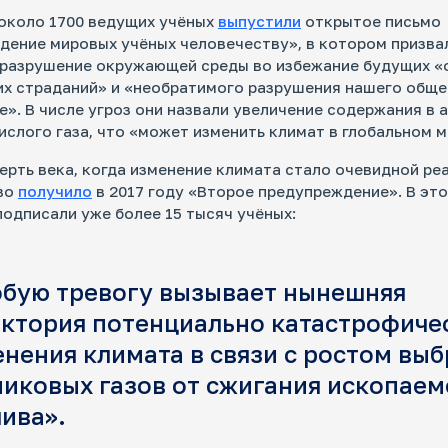
 около 1700 ведущих учёных
выпустили
открытое письмо
ение мировых учёных человечеству», в котором призва
 разрушение окружающей среды во избежание будущих «
х страданий» и «необратимого разрушения нашего обще
е». В числе угроз они назвали увеличение содержания в
ислого газа, что «может изменить климат в глобальном 
ерть века, когда изменение климата стало очевидной ре
во
получило
в 2017 году «Второе предупреждение». В это
одписали уже более 15 тысяч учёных:
обую тревогу вызывает нынешняя
ектория потенциально катастрофиче
нения климата в связи с ростом вы
иковых газов от сжигания ископаем
ива».