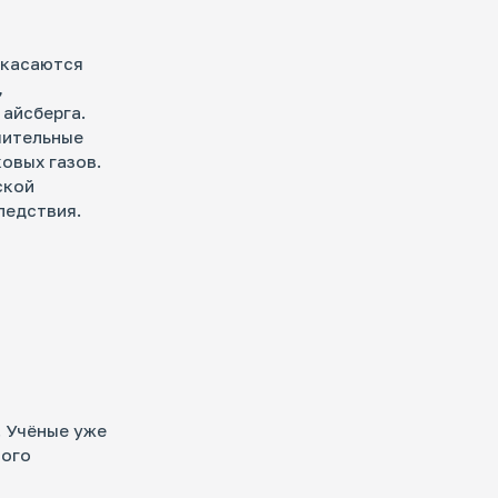
 касаются
,
 айсберга.
чительные
овых газов.
ской
ледствия.
. Учёные уже
ного