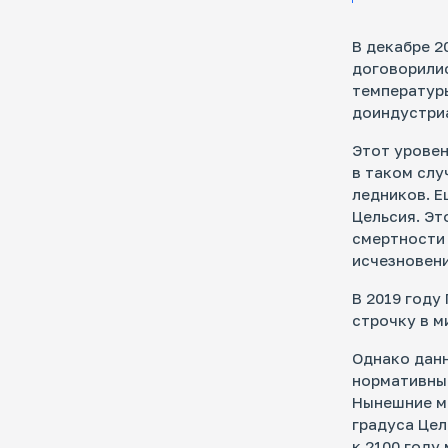
В декабре 2
договорилис
температуры
доиндустри
Этот уровен
в таком слу
ледников. Е
Цельсия. Э
смертности 
исчезновени
В 2019 году
строчку в м
Однако данн
нормативны
Нынешние м
градуса Цел
к 2100 году