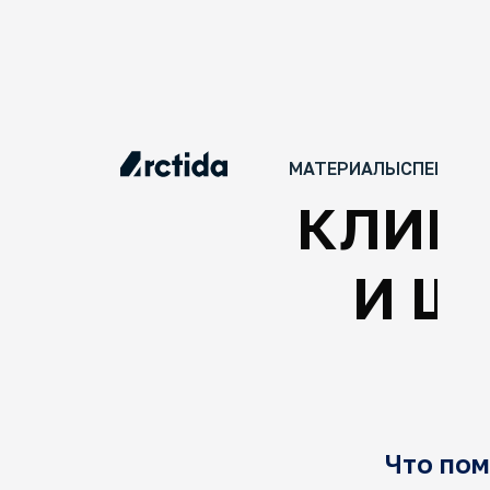
Материалы
АРКТИ
МАТЕРИАЛЫ
СПЕЦПРО
КЛИМ
И Ш
Ин
Се
Ин
по
Что пом