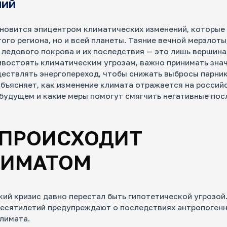
ний
новится эпицентром климатических изменений, которые
того региона, но и всей планеты. Таяние вечной мерзлоты
ниторинг инфраструктурных проектов
ледового покрова и их последствия — это лишь вершина
ссийской Арктики
востоять климатическим угрозам, важно принимать зна
 крупные корпорации и государство влияют на
ествлять энергопереход, чтобы снижать выбросы парник
систему и жизнь коренных народов
бъясняет, как изменение климата отражается на россий
 будущем и какие меры помогут смягчить негативные пос
 ПРОИСХОДИТ
ючевые стейкхолдеры российской
ЛИМАТОМ
ктической политики
 принимает решения о развитии региона на самом
е? Проект помогает понять, кто и как влияет на
сийскую арктическую повестку сегодня, и делает
ий кризис давно перестал быть гипотетической угрозой
цессы в регионе прозрачнее и понятнее.
десятилетий предупреждают о последствиях антропоген
лимата.