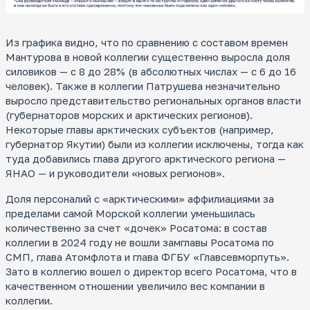
Из графика видно, что по сравнению с составом времен
Мантурова в новой коллегии существенно выросла доля
силовиков — с 8 до 28% (в абсолютных числах — с 6 до 16
человек). Также в коллегии Патрушева незначительно
выросло представительство региональных органов власти
(губернаторов морских и арктических регионов).
Некоторые главы арктических субъектов (например,
губернатор Якутии) были из коллегии исключены, тогда как
туда добавились глава другого арктического региона —
ЯНАО — и руководители «новых регионов».
Доля персоналий с «арктическими» аффилиациями за
пределами самой Морской коллегии уменьшилась
количественно за счет «дочек» Росатома: в состав
коллегии в 2024 году не вошли замглавы Росатома по
СМП, глава Атомфлота и глава ФГБУ «Главсевморпуть».
Зато в коллегию вошел о директор всего Росатома, что в
качественном отношении увеличило вес компании в
коллегии.