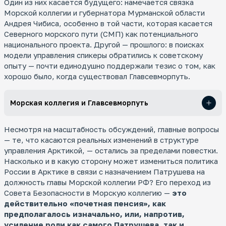
Один из них касается будущего: намечается связка
Морской коллегии и губернатора Мурманской области
Андрея Чибиса, особенно в той части, которая касается
Северного морского пути (СМП) как потенциального
национального проекта. Другой — прошлого: в поисках
модели управления спикеры обратились к советскому
опыту — почти единодушно поддержали тезис о том, как
хорошо было, когда существовал Главсевморпуть.
Морская коллегия и Главсевморпуть
Несмотря на масштабность обсуждений, главные вопросы
— те, что касаются реальных изменений в структуре
управления Арктикой, — остались за пределами повестки.
Насколько и в какую сторону может измениться политика
России в Арктике в связи с назначением Патрушева на
должность главы Морской коллегии РФ? Его переход из
Совета Безопасности в Морскую коллегию —
это
действительно «почетная пенсия», как
предполагалось изначально, или, напротив,
усиление роли как самого Патрушева, так и