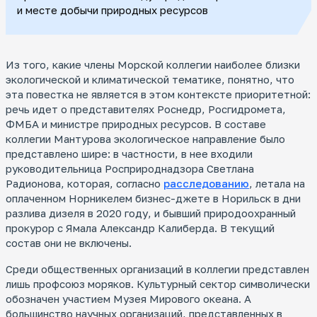
и месте добычи природных ресурсов
Из того, какие члены Морской коллегии наиболее близки
экологической и климатической тематике, понятно, что
эта повестка не является в этом контексте приоритетной:
речь идет о представителях Роснедр, Росгидромета,
ФМБА и министре природных ресурсов. В составе
коллегии Мантурова экологическое направление было
представлено шире: в частности, в нее входили
руководительница Росприроднадзора Светлана
Радионова, которая, согласно
расследованию
, летала на
оплаченном Норникелем бизнес-джете в Норильск в дни
разлива дизеля в 2020 году, и бывший природоохранный
прокурор с Ямала Александр Калиберда. В текущий
состав они не включены.
Среди общественных организаций в коллегии представлен
лишь профсоюз моряков. Культурный сектор символически
обозначен участием Музея Мирового океана. А
большинство научных организаций, представленных в