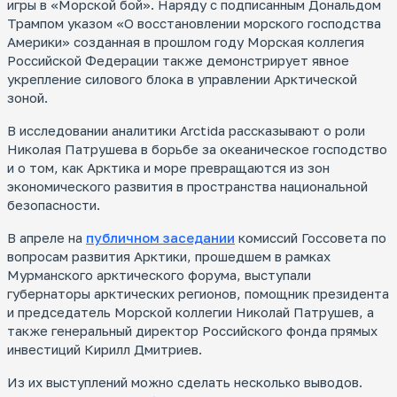
игры в «Морской бой». Наряду с подписанным Дональдом
Трампом указом «О восстановлении морского господства
Мо
Америки» созданная в прошлом году Морская коллегия
ро
Российской Федерации также демонстрирует явное
укрепление силового блока в управлении Арктической
Как
эко
зоной.
В исследовании аналитики Arctida рассказывают о роли
Николая Патрушева в борьбе за океаническое господство
и о том, как Арктика и море превращаются из зон
экономического развития в пространства национальной
безопасности.
Кл
В апреле на
публичном заседании
комиссий Госсовета по
ар
вопросам развития Арктики, прошедшем в рамках
Кто
дел
Мурманского арктического форума, выступали
рос
губернаторы арктических регионов, помощник президента
про
и председатель Морской коллегии Николай Патрушев, а
также генеральный директор Российского фонда прямых
инвестиций Кирилл Дмитриев.
Из их выступлений можно сделать несколько выводов.