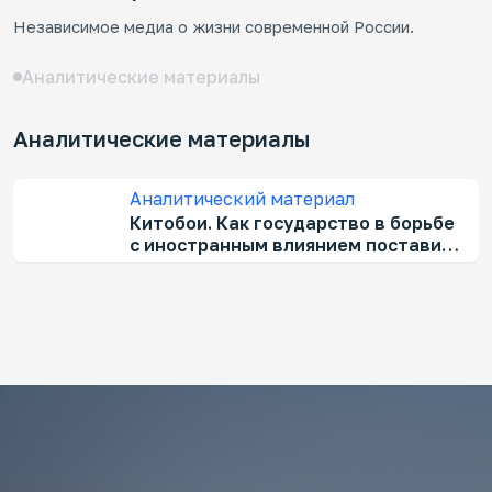
Независимое медиа о жизни современной России.
Мо
ро
Аналитические материалы
Как
эко
Аналитические материалы
Аналитический материал
Китобои. Как государство в борьбе
с иностранным влиянием поставило
под угрозу промысел коренных
Кл
народов Чукотки
ар
Кто
дел
рос
про