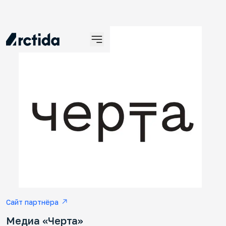
Ин
Се
Ин
по
Сайт партнёра
Медиа «Черта»